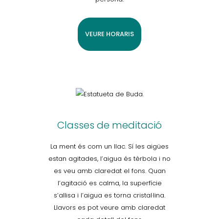
VEURE HORARIS
Classes de meditació
La ment és com un llac. Sí les aigües
estan agitades, l’aigua és tèrbola i no
es veu amb claredat el fons. Quan
l’agitació es calma, la superfície
s’allisa i l’aigua es torna cristal·lina.
Llavors es pot veure amb claredat