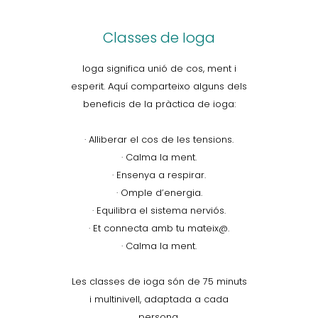
Classes de Ioga
Ioga significa unió de cos, ment i
esperit. Aquí comparteixo alguns dels
beneficis de la pràctica de ioga:
· Alliberar el cos de les tensions.
· Calma la ment.
· Ensenya a respirar.
· Omple d’energia.
· Equilibra el sistema nerviós.
· Et connecta amb tu mateix@.
· Calma la ment.
Les classes de ioga són de 75 minuts
i multinivell, adaptada a cada
persona.