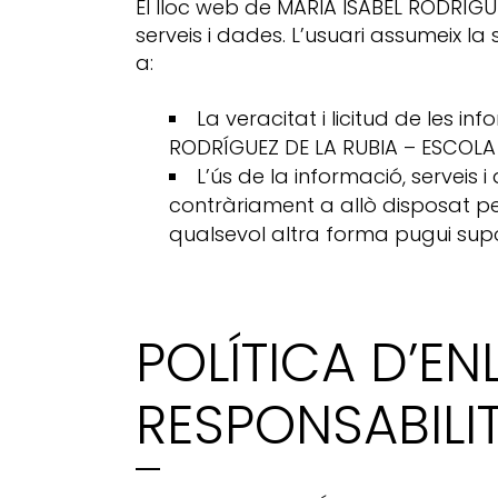
El lloc web de MARIA ISABEL RODRÍGU
serveis i dades. L’usuari assumeix la
a:
La veracitat i licitud de les i
RODRÍGUEZ DE LA RUBIA – ESCOLA D
L’ús de la informació, servei
contràriament a allò disposat per 
qualsevol altra forma pugui supo
POLÍTICA D’E
RESPONSABILI