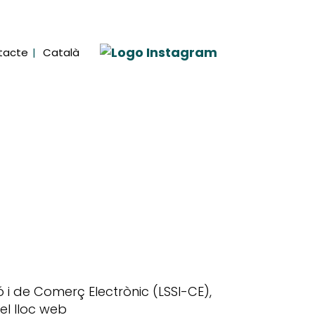
tacte
Català
ió i de Comerç Electrònic (LSSI-CE),
el lloc web