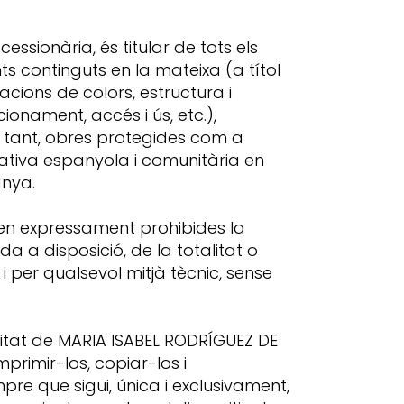
sionària, és titular de tots els
ts continguts en la mateixa (a títol
cions de colors, estructura i
onament, accés i ús, etc.),
r tant, obres protegides com a
mativa espanyola i comunitària en
anya.
ueden expressament prohibides la
a a disposició, de la totalitat o
 per qualsevol mitjà tècnic, sense
laritat de MARIA ISABEL RODRÍGUEZ DE
mprimir-los, copiar-los i
re que sigui, única i exclusivament,