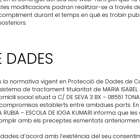
estes modificacions podran realitzar-se a través d
 compliment durant el temps en què es trobin publi
osteriors.
E DADES
 la normativa vigent en Protecció de Dades de Ca
sistema de tractament titularitat de MARIA ISABE
icili social situat a C/ DE SEVA 3 BX – 08551 TONA
r els compromisos establerts entre ambdues parts.
LA RUBIA – ESCOLA DE IOGA KUMARI informa que le
complir amb els preceptes esmentats anteriorment
dades d’acord amb l’existència del seu consentime