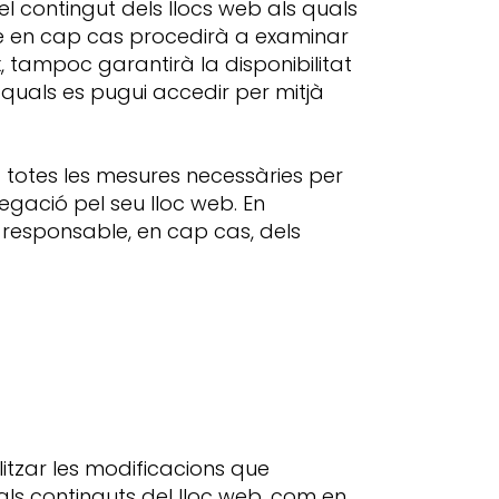
 contingut dels llocs web als quals
que en cap cas procedirà a examinar
x, tampoc garantirà la disponibilitat
s quals es pugui accedir per mitjà
totes les mesures necessàries per
egació pel seu lloc web. En
responsable, en cap cas, dels
itzar les modificacions que
 als continguts del lloc web, com en