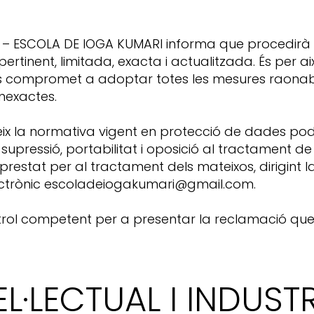
A – ESCOLA DE IOGA KUMARI informa que procedirà
, pertinent, limitada, exacta i actualitzada. És pe
s compromet a adoptar totes les mesures raonabl
inexactes.
ix la normativa vigent en protecció de dades podr
, supressió, portabilitat i oposició al tractament 
restat per al tractament dels mateixos, dirigint l
ectrònic escoladeiogakumari@gmail.com.
ontrol competent per a presentar la reclamació que
EL·LECTUAL I INDUSTR