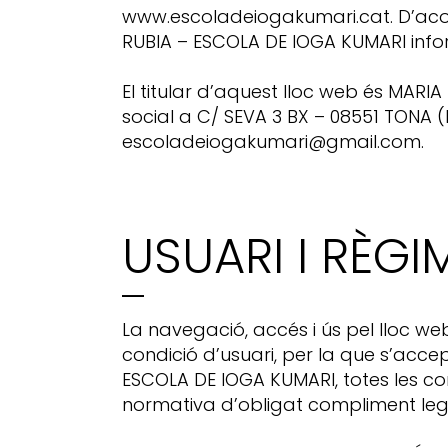
www.escoladeiogakumari.cat. D’acord
RUBIA – ESCOLA DE IOGA KUMARI info
El titular d’aquest lloc web és MAR
social a C/ SEVA 3 BX – 08551 TONA
escoladeiogakumari@gmail.com.
USUARI I RÈGI
La navegació, accés i ús pel lloc w
condició d’usuari, per la que s’acc
ESCOLA DE IOGA KUMARI, totes les con
normativa d’obligat compliment lega