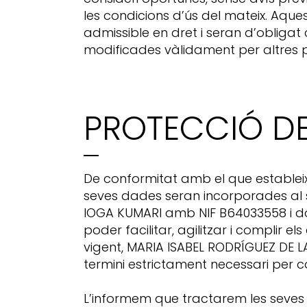
les condicions d’ús del mateix. Aqu
admissible en dret i seran d’obligat
modificades vàlidament per altres p
PROTECCIÓ D
De conformitat amb el que estableix
seves dades seran incorporades al 
IOGA KUMARI amb NIF B64033558 i dom
poder facilitar, agilitzar i compli
vigent, MARIA ISABEL RODRÍGUEZ DE 
termini estrictament necessari per 
L’informem que tractarem les seves 