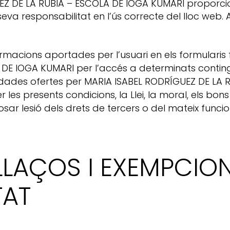
EZ DE LA RUBIA – ESCOLA DE IOGA KUMARI proporcio
 seva responsabilitat en l’ús correcte del lloc web
nformacions aportades per l’usuari en els formularis 
E IOGA KUMARI per l’accés a determinats contingu
s i dades ofertes per MARIA ISABEL RODRÍGUEZ DE L
les presents condicions, la Llei, la moral, els bon
sar lesió dels drets de tercers o del mateix funci
NLLAÇOS I EXEMPCIO
TAT