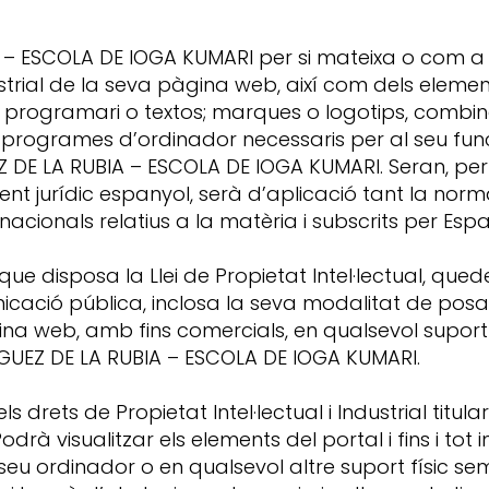
– ESCOLA DE IOGA KUMARI per si mateixa o com a ces
dustrial de la seva pàgina web, així com dels elemen
o, programari o textos; marques o logotips, combina
, programes d’ordinador necessaris per al seu funci
EZ DE LA RUBIA – ESCOLA DE IOGA KUMARI. Seran, pe
ment jurídic espanyol, serà d’aplicació tant la nor
acionals relatius a la matèria i subscrits per Esp
el que disposa la Llei de Propietat Intel·lectual, q
nicació pública, inclosa la seva modalitat de posad
a web, amb fins comercials, en qualsevol suport i
ÍGUEZ DE LA RUBIA – ESCOLA DE IOGA KUMARI.
 drets de Propietat Intel·lectual i Industrial titu
à visualitzar els elements del portal i fins i tot i
 ordinador o en qualsevol altre suport físic semp