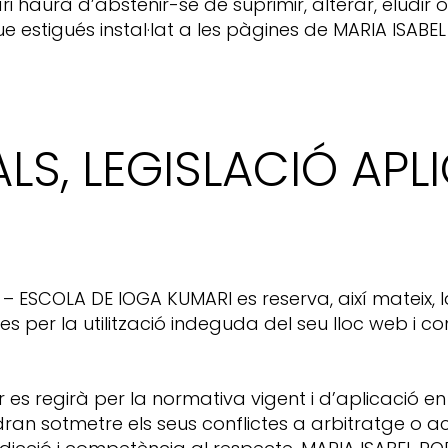
uari haurà d’abstenir-se de suprimir, alterar, eludir
e estigués instal·lat a les pàgines de MARIA ISAB
S, LEGISLACIÓ APLI
– ESCOLA DE IOGA KUMARI es reserva, així mateix, l
es per la utilització indeguda del seu lloc web i co
or es regirà per la normativa vigent i d’aplicació en 
an sotmetre els seus conflictes a arbitratge o acud