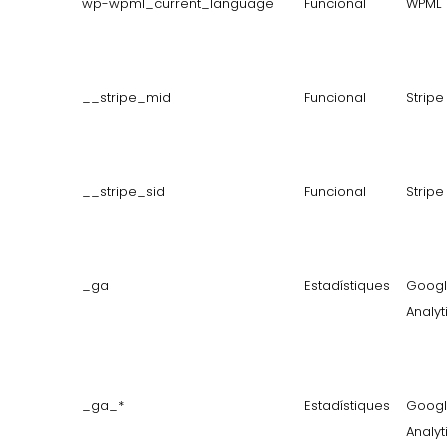
wp-wpml_current_language
Funcional
WPML
__stripe_mid
Funcional
Stripe
__stripe_sid
Funcional
Stripe
_ga
Estadístiques
Googl
Analyt
_ga_*
Estadístiques
Googl
Analyt