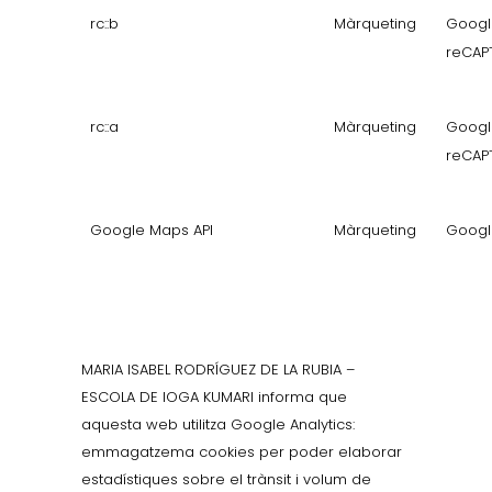
rc::b
Màrqueting
Googl
reCAP
rc::a
Màrqueting
Googl
reCAP
Google Maps API
Màrqueting
Googl
MARIA ISABEL RODRÍGUEZ DE LA RUBIA –
ESCOLA DE IOGA KUMARI informa que
aquesta web utilitza Google Analytics:
emmagatzema cookies per poder elaborar
estadístiques sobre el trànsit i volum de