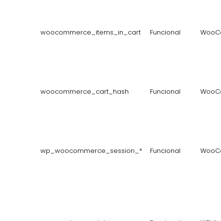
woocommerce_items_in_cart
Funcional
WooC
woocommerce_cart_hash
Funcional
WooC
wp_woocommerce_session_*
Funcional
WooC