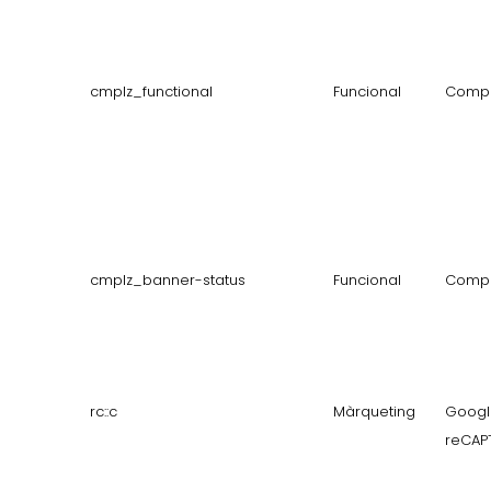
cmplz_functional
Funcional
Compl
cmplz_banner-status
Funcional
Compl
rc::c
Màrqueting
Googl
reCAP