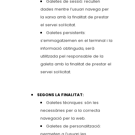
Galetes de sessió: recullen
dades mentre l’usuari navega per
la xarxa amb la finalitat de prestar
el servei sol·licitat.
Galetes persistents:
s’emmagatzemen en el terminal i la
informació obtinguda, serà
utilitzada pel responsable de la
galeta amb la finalitat de prestar el
servei sol·licitat.
SEGONS LA FINALITAT:
Galetes tècniques: són les
necessàries per a la correcta
navegació per la web.
Galetes de personalització:
permeten a l’usuari les