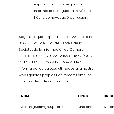
espais publicitaris segons la
informació obtinguda a través dels
hàbits de navegació de l’usuari.
Segons el que disposa l’article 22.2 de la Llei
34/2002, d’11 de juliol, de Serveis de la
Societat de la Informació i de Comerç
Electrònic (LSSI-CE), MARIA ISABEL RODRÍGUEZ
DE LA RUBIA – ESCOLA DE IOGA KUMARI
informa de les galetes utilitzades a la nostra
web (galetes pròpies i de tercers) amb les
finalitats descrites a continuació:
NOM
TIPUS
ORIG
wpEmojiSettingsSupports
Funcional
WordP