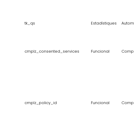
tk_qs
Estadístiques
Automa
cmplz_consented_services
Funcional
Compl
cmplz_policy_id
Funcional
Compl