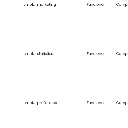
cmplz_marketing
Funcional
Compl
cmplz_statistics
Funcional
Compl
cmplz_preferences
Funcional
Compl